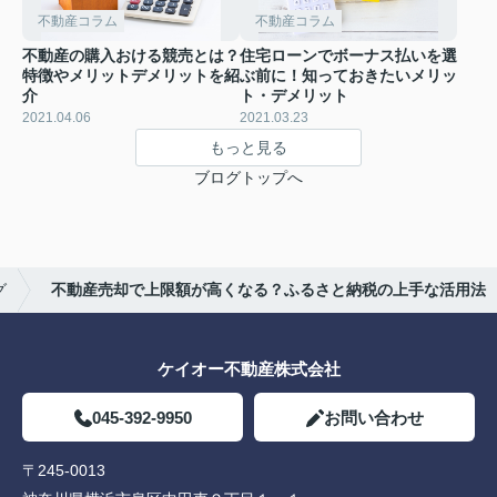
不動産コラム
不動産コラム
不動産の購入おける競売とは？
住宅ローンでボーナス払いを選
特徴やメリットデメリットを紹
ぶ前に！知っておきたいメリッ
介
ト・デメリット
2021.04.06
2021.03.23
もっと見る
ブログトップへ
グ
不動産売却で上限額が高くなる？ふるさと納税の上手な活用法
ケイオー不動産株式会社
045-392-9950
お問い合わせ
〒245-0013