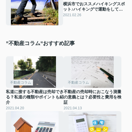
横浜市でおススメハイキングスポ
ット♪ハイキングで運動をしてリ
フレッシュしよう！準備物やおす
2021.02.26
すめスポットをチェック
”不動産コラム”おすすめ記事
不動産コラム
不動産コラム
私道に接する不動産は売却でき
不動産の売却時におこなう測量
る？私道の種類やポイントも紹
の意義とは？必要性と費用を検
介
証
2021.04.20
2021.04.13