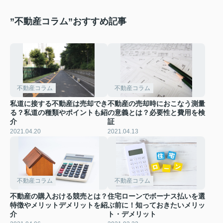
”不動産コラム”おすすめ記事
不動産コラム
不動産コラム
私道に接する不動産は売却でき
不動産の売却時におこなう測量
る？私道の種類やポイントも紹
の意義とは？必要性と費用を検
介
証
2021.04.20
2021.04.13
不動産コラム
不動産コラム
不動産の購入おける競売とは？
住宅ローンでボーナス払いを選
特徴やメリットデメリットを紹
ぶ前に！知っておきたいメリッ
介
ト・デメリット