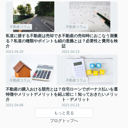
不動産コラム
不動産コラム
私道に接する不動産は売却でき
不動産の売却時におこなう測量
る？私道の種類やポイントも紹
の意義とは？必要性と費用を検
介
証
2021.04.20
2021.04.13
不動産コラム
不動産コラム
不動産の購入おける競売とは？
住宅ローンでボーナス払いを選
特徴やメリットデメリットを紹
ぶ前に！知っておきたいメリッ
介
ト・デメリット
2021.04.06
2021.03.23
もっと見る
ブログトップへ