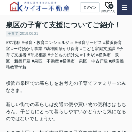
0
ログイン
お気に入り
泉区の子育て支援についてご紹介！
子育て
2019.06.21
#立場駅
#保育・教育コンシェルジュ
#保育サービス
#横浜保育
室
#一時預かり事業
#幼稚園預かり保育
#こども家庭支援課
#子
育て支援者
#育児相談
#子どもの預け先
#中田駅
#横浜市 泉
区 新築戸建
#泉区 不動産
#横浜市 泉区 中古戸建
#緑園義
務教育学校
横浜市泉区での暮らしをお考えの子育てファミリーのみ
なさま。
新しい街での暮らしは交通の便や買い物の便利さはもち
ろん、子どもにとって暮らしやすいかどうかも気になる
のではないでしょうか。