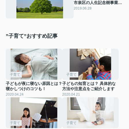
市泉区の人生記念樹事業と
は？
2019.06.28
”子育て”おすすめ記事
子育て
子育て
子どもが夜に寝ない原因とは？
子どもの知育とは？ 具体的な
寝かしつけのコツも！
方法や注意点をご紹介します
2020.04.24
2020.04.21
子育て
子育て