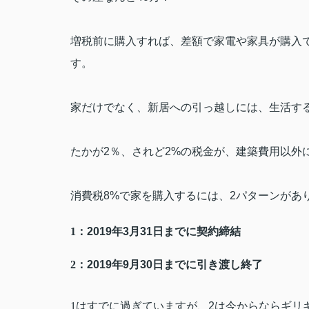
増税前に購入すれば、差額で家電や家具が購入
す。
家だけでなく、新居への引っ越しには、生活す
たかが
2
％、されど
2%
の税金が、建築費用以外
消費税
8%
で家を購入するには、
2
パターンがあ
1
：
2019
年
3
月
31
日までに契約締結
2
：
2019
年
9
月
30
日までに引き渡し終了
1
はすでに過ぎていますが、
2
は今からならギリ