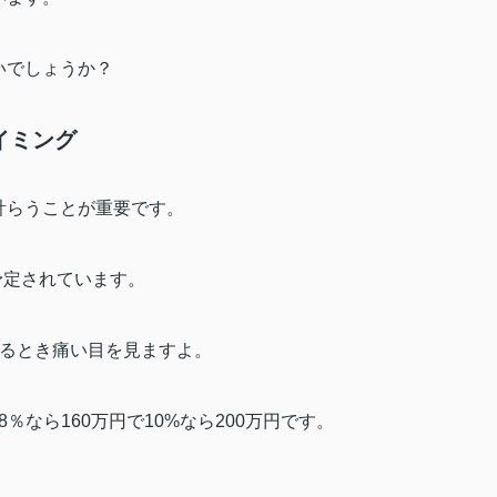
いでしょうか？
イミング
計らうことが重要です。
予定されています。
るとき痛い目を見ますよ。
8
％なら
160
万円で
10%
なら
200
万円です。