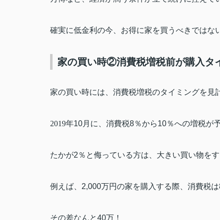
確実に低金利の今、お得に家を買うべきではな
家の買い時②消費税増税前が購入タ
家の買い時には、消費税増税のタイミングを見
2019
年
10
月に、消費税
8
％から
10
％への増税が
たかが
2
％と侮っている方は、大きい買い物をす
例えば、
2,000
万円の家を購入する際、消費税は
その差なんと
40
万！