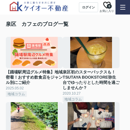
0
ログイン
お気に入り
泉区 カフェのブログ一覧
【踊場駅周辺グルメ特集】地域
泉区初のスターバックスも！
密着！おすすめ飲食店をジャン
TSUTAYA BOOKSTORE弥生
ル別にご紹介
台でゆったりとした時間を過ご
しませんか？
2025.05.02
2020.10.27
地域コラム
地域コラム