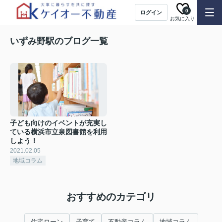
0
ログイン
お気に入り
いずみ野駅のブログ一覧
子ども向けのイベントが充実し
ている横浜市立泉図書館を利用
しよう！
2021.02.05
地域コラム
おすすめのカテゴリ
住宅ローン
子育て
不動産コラム
地域コラム