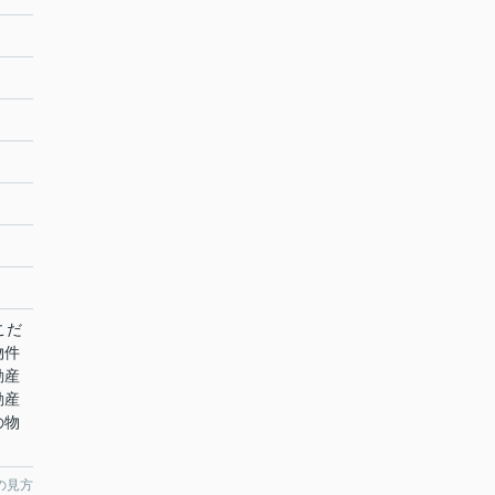
こだ
物件
動産
動産
の物
の見方