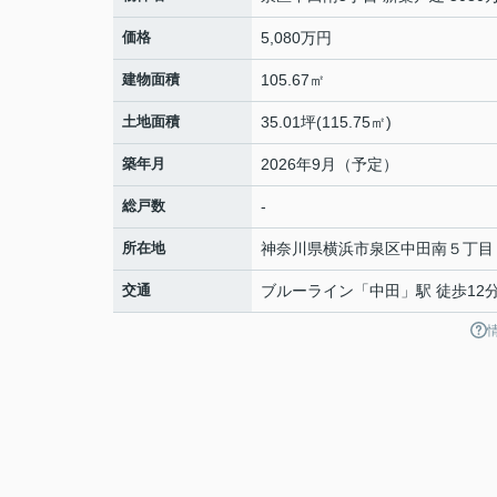
価格
5,080万円
建物面積
105.67㎡
土地面積
35.01坪(115.75㎡)
築年月
2026年9月（予定）
総戸数
-
所在地
神奈川県
横浜市泉区
中田南
５丁目
交通
ブルーライン
「
中田
」駅 徒歩12