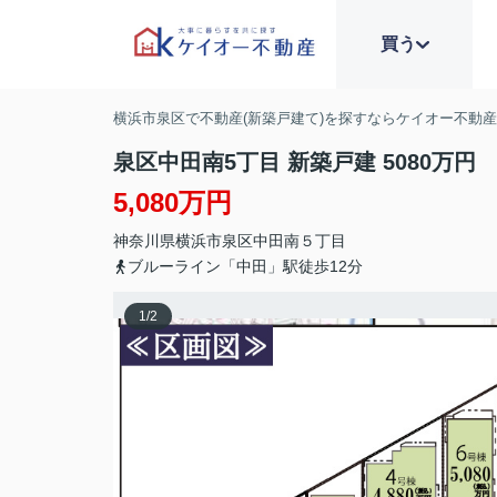
買う
横浜市泉区で不動産(新築戸建て)を探すならケイオー不動
泉区中田南5丁目 新築戸建 5080万円
5,080万円
神奈川県
横浜市泉区
中田南
５丁目
ブルーライン「中田」駅徒歩12分
1
/
2