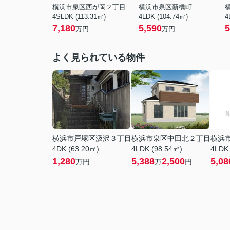
横浜市泉区西が岡２丁目
横浜市泉区新橋町
4SLDK (113.31㎡)
4LDK (104.74㎡)
4
7,180
5,590
5
万円
万円
よく見られている物件
横浜市戸塚区汲沢３丁目
横浜市泉区中田北２丁目
横浜
4DK (63.20㎡)
4LDK (98.54㎡)
4LDK
1,280
5,388
2,500
5,08
万円
万
円