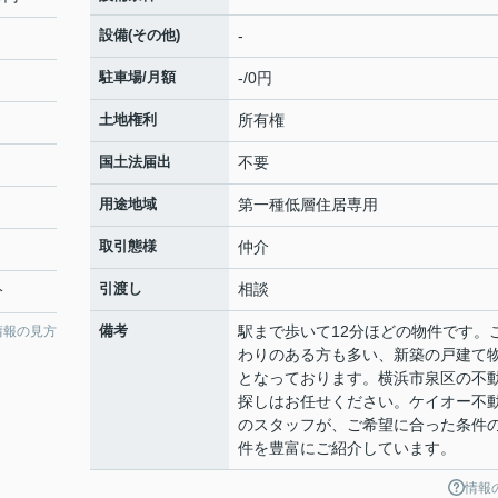
設備(その他)
-
駐車場/月額
-/0円
土地権利
所有権
国土法届出
不要
用途地域
第一種低層住居専用
取引態様
仲介
引渡し
相談
分
備考
駅まで歩いて12分ほどの物件です。
情報の見方
わりのある方も多い、新築の戸建て
となっております。横浜市泉区の不
探しはお任せください。ケイオー不
のスタッフが、ご希望に合った条件
件を豊富にご紹介しています。
情報