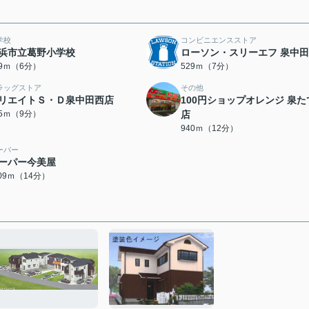
学校
コンビニエンスストア
浜市立葛野小学校
ローソン・スリーエフ 泉中
49ｍ（6分）
529ｍ（7分）
ラッグストア
その他
リエイトＳ・Ｄ泉中田西店
100円ショップオレンジ 泉た
55ｍ（9分）
店
940ｍ（12分）
ーパー
ーパー今美屋
109ｍ（14分）