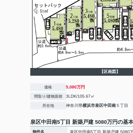
【区画図】
5,080万円
価格
3LDK/105.67㎡
間取り/建物面積
神奈川県
横浜市泉区
中田南
５丁目
所在地
泉区中田南5丁目 新築戸建 5080万円の基
物件名
泉区中田南5丁目 新築戸建 5080