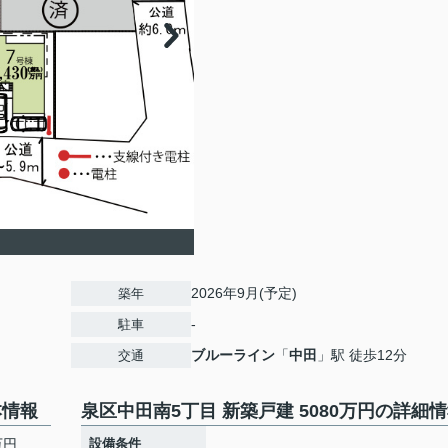
2026年9月(予定)
築年
-
駐車
ブルーライン
「
中田
」駅 徒歩12分
交通
本情報
泉区中田南5丁目 新築戸建 5080万円の詳細
万円
設備条件