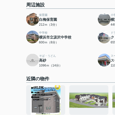
周辺施設
保育園
小
白梅保育園
横
212ｍ（3分）
4
中学校
ド
横浜市立汲沢中学校
ク
600ｍ（8分）
6
そば・うどん
ス
高砂
ス
1096ｍ（14分）
1
近隣の物件