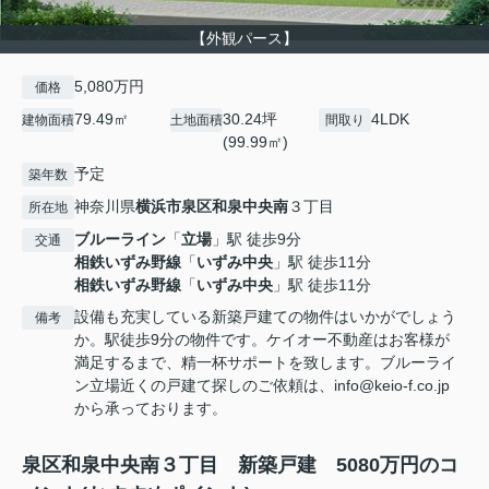
【外観パース】
5,080万円
価格
79.49㎡
30.24坪
4LDK
建物面積
土地面積
間取り
(99.99㎡)
予定
築年数
神奈川県
横浜市泉区
和泉中央南
３丁目
所在地
ブルーライン
「
立場
」駅 徒歩9分
交通
相鉄いずみ野線
「
いずみ中央
」駅 徒歩11分
相鉄いずみ野線
「
いずみ中央
」駅 徒歩11分
設備も充実している新築戸建ての物件はいかがでしょう
備考
か。駅徒歩9分の物件です。ケイオー不動産はお客様が
満足するまで、精一杯サポートを致します。ブルーライ
ン立場近くの戸建て探しのご依頼は、info@keio-f.co.jp
から承っております。
泉区和泉中央南３丁目 新築戸建 5080万円のコ