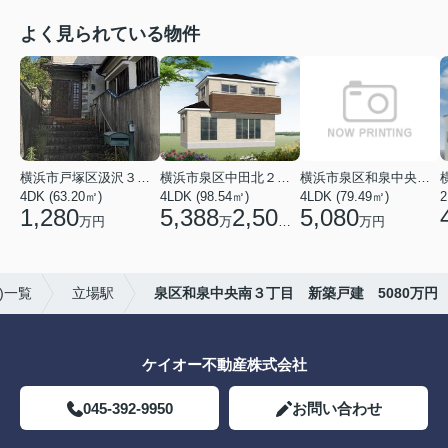
よく見られている物件
横浜市戸塚区汲沢３丁目
横浜市泉区中田北２丁目
横浜市泉区和泉中央南３丁目
4DK (63.20㎡)
4LDK (98.54㎡)
4LDK (79.49㎡)
2
1,280
5,388
2,500
5,080
万円
万
円
万円
)一覧
立場駅
泉区和泉中央南３丁目 新築戸建 5080万円
ケイオー不動産株式会社
045-392-9950
お問い合わせ